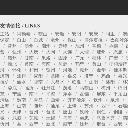
友情链接 / LINKS
主站
阿勒泰
鞍山
安顺
安阳
安庆
阿里
澳
保定
白山
白城
亳州
保山
博尔塔拉
巴彦淖
常州
滁州
潮州
赤峰
池州
常德
承德
营
达州
大庆
大同
大连
大理
鄂州
恩施
赣州
甘南
果洛
固原
广元
桂林
广安
淮北
黄南
海南
河源
鹤壁
黄山
呼和浩特
河
怀化
和田
贺州
河池
湖州
金华
佳木斯
济南
焦作
揭阳
基隆
嘉义
济宁
鸡西
嘉兴
拉萨
丽水
陇南
六盘水
临夏
辽阳
洛阳
林
娄底
临沂
牡丹江
茂名
马鞍山
梅州
绵阳
充
宁波
南平
平凉
萍乡
盘锦
屏东
平顶山
清远
黔南
青岛
曲靖
齐齐哈尔
钦州
泉州
上海
山南
随州
汕尾
上饶
苏州
四平
石嘴
兴
天津
台州
台北
唐山
铁岭
铜仁
铜陵
城
武威
芜湖
无锡
乌海
吴忠
乌鲁木齐
渭
忻州
县
西宁
新北
咸宁
徐州
邢台
西安