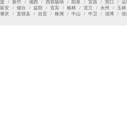
盟
新竹
湘西
西双版纳
阳泉
宜昌
营口
运
延安
烟台
益阳
宜宾
榆林
宜兰
永州
玉林
肇庆
直辖县
自贡
株洲
中山
中卫
淄博
张