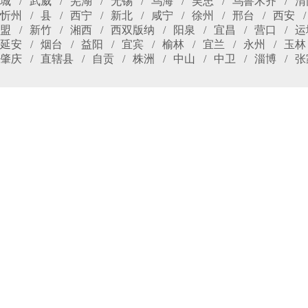
城
武威
芜湖
无锡
乌海
吴忠
乌鲁木齐
渭
忻州
县
西宁
新北
咸宁
徐州
邢台
西安
盟
新竹
湘西
西双版纳
阳泉
宜昌
营口
运
延安
烟台
益阳
宜宾
榆林
宜兰
永州
玉林
肇庆
直辖县
自贡
株洲
中山
中卫
淄博
张