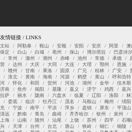
友情链接 / LINKS
主站
阿勒泰
鞍山
安顺
安阳
安庆
阿里
澳
保定
白山
白城
亳州
保山
博尔塔拉
巴彦淖
常州
滁州
潮州
赤峰
池州
常德
承德
营
达州
大庆
大同
大连
大理
鄂州
恩施
赣州
甘南
果洛
固原
广元
桂林
广安
淮北
黄南
海南
河源
鹤壁
黄山
呼和浩特
河
怀化
和田
贺州
河池
湖州
金华
佳木斯
济南
焦作
揭阳
基隆
嘉义
济宁
鸡西
嘉兴
拉萨
丽水
陇南
六盘水
临夏
辽阳
洛阳
林
娄底
临沂
牡丹江
茂名
马鞍山
梅州
绵阳
充
宁波
南平
平凉
萍乡
盘锦
屏东
平顶山
清远
黔南
青岛
曲靖
齐齐哈尔
钦州
泉州
上海
山南
随州
汕尾
上饶
苏州
四平
石嘴
兴
天津
台州
台北
唐山
铁岭
铜仁
铜陵