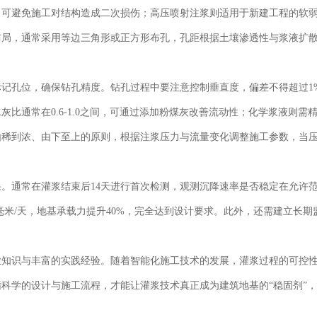
，可避免施工对结构造成二次损伤；高压喷射注浆则适用于新建工程的软
布局，通常采用等边三角形或正方形布孔，孔距根据土壤渗透性与浆液扩
记孔位，确保钻孔精度。钻孔过程中要注意控制垂直度，偏差不得超过1
比通常在0.6-1.0之间，可通过添加粉煤灰改善流动性；化学浆液则需
由稀到浓、由下至上的原则，根据注浆压力与流量变化调整施工参数，当
。
。通常在灌浆结束后14天进行首次检测，观测沉降速率是否稳定在允许
5毫米/天，地基承载力提升40%，完全达到设计要求。此外，还需建立长期
业知识与丰富的实践经验。随着智能化施工技术的发展，灌浆过程的可控
科学的设计与施工流程，才能让灌浆技术真正成为建筑地基的“稳固剂”