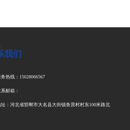
s
系我们
务热线：15028066567
联系邮箱：
地址：河北省邯郸市大名县大街镇鱼营村村东100米路北