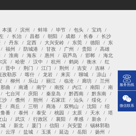
本溪
滨州
蚌埠
毕节
包头
宝鸡
左
长治
昌都
朝阳
成都
长春
长沙
庆
丹东
定西
大兴安岭
东莞
德阳
东
福州
防城港
甘孜
广州
贵阳
高雄
冈
淮南
海东
惠州
葫芦岛
邯郸
海北
尔滨
哈密
汉中
杭州
鹤岗
衡水
红
晋中
荆门
江门
荆州
吉安
吉林
克孜勒苏
喀什
龙岩
来宾
聊城
凉山
安
柳州
乐山
丽江
临沧
廊坊
兰州
服务热线
那曲
南通
南宁
南投
内江
南阳
南
七台河
庆阳
秦皇岛
黔西南
黔东南
三沙
儋州
朔州
石家庄
汕头
绥化
微信联系
迁
商丘
三明
商洛
双鸭山
沈阳
绍
吐鲁番
泰州
泰安
桃园
太原
天水
塔
文山
武汉
行政区
襄阳
孝感
新余
宣城
新北
厦门
信阳
兴安盟
锡林郭勒
云浮
盐城
玉溪
延边
岳阳
扬州