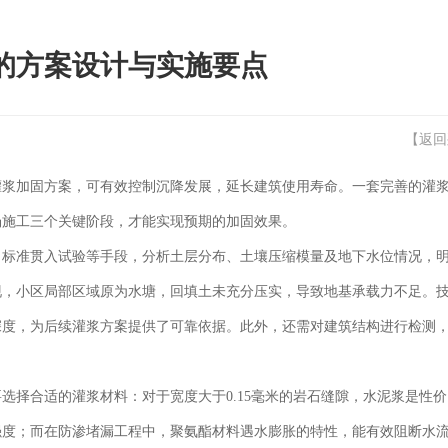
的方案设计与实施要点
【
返回
灌浆加固方案，可有效控制沉降发展，延长建筑使用寿命。一套完善的灌
场施工三个关键阶段，才能实现预期的加固效果。
、标准贯入试验等手段，分析土层分布、土壤压缩模量及地下水位情况，
现，小区局部区域原为水塘，回填土未充分压实，导致地基承载力不足。
深度，为后续灌浆方案提供了可靠依据。此外，还需对建筑结构进行检测
选择合适的灌浆材料：对于宽度大于0.15毫米的岩石缝隙，水泥浆是性
强度；而在防渗堵漏工程中，聚氨酯材料遇水膨胀的特性，能有效阻断水