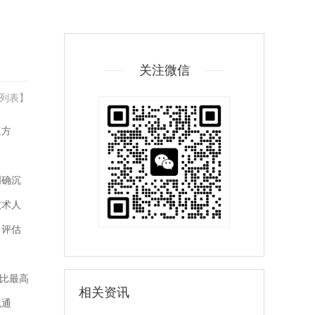
关注微信
列表
】
浆方
明确沉
技术人
，评估
价比最高
相关资讯
流通