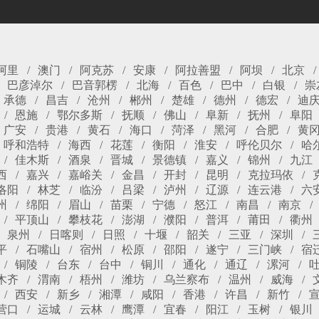
阿里
澳门
阿克苏
安康
阿拉善盟
阿坝
北京
巴彦淖尔
巴音郭楞
北海
百色
巴中
白银
崇
承德
昌吉
沧州
郴州
楚雄
德州
德宏
迪
恩施
鄂尔多斯
抚顺
佛山
阜新
抚州
阜阳
广安
贵港
黄石
海口
菏泽
黑河
合肥
黄
呼和浩特
海西
花莲
衡阳
淮安
呼伦贝尔
哈
佳木斯
酒泉
晋城
景德镇
嘉义
锦州
九江
西
嘉兴
嘉峪关
金昌
开封
昆明
克拉玛依
洛阳
林芝
临汾
吕梁
泸州
辽源
连云港
六
州
绵阳
眉山
苗栗
宁德
怒江
南昌
南京
平顶山
攀枝花
澎湖
濮阳
普洱
莆田
衢州
泉州
日喀则
日照
十堰
韶关
三亚
深圳
平
石嘴山
宿州
松原
邵阳
遂宁
三门峡
宿
铜陵
台东
台中
铜川
通化
通辽
漯河
木齐
渭南
梧州
潍坊
乌兰察布
温州
威海
西安
新乡
湘潭
咸阳
香港
许昌
新竹
营口
运城
云林
鹰潭
宜春
阳江
玉树
银川