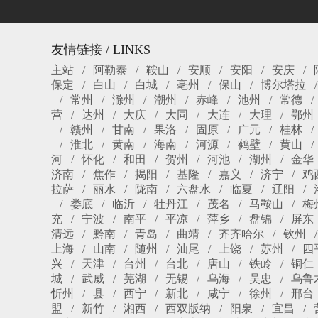
友情链接 / LINKS
主站
阿勒泰
鞍山
安顺
安阳
安庆
保定
白山
白城
亳州
保山
博尔塔拉
常州
滁州
潮州
赤峰
池州
常德
营
达州
大庆
大同
大连
大理
鄂州
赣州
甘南
果洛
固原
广元
桂林
淮北
黄南
海南
河源
鹤壁
黄山
河
怀化
和田
贺州
河池
湖州
金华
济南
焦作
揭阳
基隆
嘉义
济宁
鸡
拉萨
丽水
陇南
六盘水
临夏
辽阳
娄底
临沂
牡丹江
茂名
马鞍山
梅
充
宁波
南平
平凉
萍乡
盘锦
屏东
清远
黔南
青岛
曲靖
齐齐哈尔
钦州
上海
山南
随州
汕尾
上饶
苏州
四
兴
天津
台州
台北
唐山
铁岭
铜仁
城
武威
芜湖
无锡
乌海
吴忠
乌鲁
忻州
县
西宁
新北
咸宁
徐州
邢台
盟
新竹
湘西
西双版纳
阳泉
宜昌