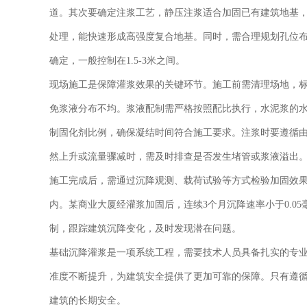
道。其次要确定注浆工艺，静压注浆适合加固已有建筑地基
处理，能快速形成高强度复合地基。同时，需合理规划孔位
确定，一般控制在1.5-3米之间。
现场施工是保障灌浆效果的关键环节。施工前需清理场地，标
免浆液分布不均。浆液配制需严格按照配比执行，水泥浆的水灰
制固化剂比例，确保凝结时间符合施工要求。注浆时要遵循
然上升或流量骤减时，需及时排查是否发生堵管或浆液溢出
施工完成后，需通过沉降观测、载荷试验等方式检验加固效果
内。某商业大厦经灌浆加固后，连续3个月沉降速率小于0.0
制，跟踪建筑沉降变化，及时发现潜在问题。
基础沉降灌浆是一项系统工程，需要技术人员具备扎实的专
准度不断提升，为建筑安全提供了更加可靠的保障。只有遵循
建筑的长期安全。