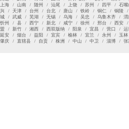
上海
山南
随州
汕尾
上饶
苏州
四平
石嘴
兴
天津
台州
台北
唐山
铁岭
铜仁
铜陵
城
武威
芜湖
无锡
乌海
吴忠
乌鲁木齐
渭
忻州
县
西宁
新北
咸宁
徐州
邢台
西安
盟
新竹
湘西
西双版纳
阳泉
宜昌
营口
运
延安
烟台
益阳
宜宾
榆林
宜兰
永州
玉林
肇庆
直辖县
自贡
株洲
中山
中卫
淄博
张