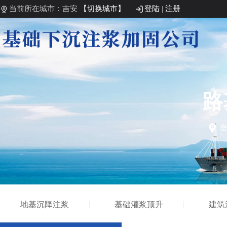
当前所在城市：吉安
【切换城市】
登陆
|
注册
路
您
地基沉降注浆
基础灌浆顶升
建筑