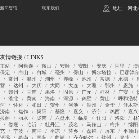
地址：河北
新闻资讯
联系我们
友情链接 / LINKS
主站
阿勒泰
鞍山
安顺
安阳
安庆
阿里
澳
保定
白山
白城
亳州
保山
博尔塔拉
巴彦淖
常州
滁州
潮州
赤峰
池州
常德
承德
营
达州
大庆
大同
大连
大理
鄂州
恩施
赣州
甘南
果洛
固原
广元
桂林
广安
淮北
黄南
海南
河源
鹤壁
黄山
呼和浩特
河
怀化
和田
贺州
河池
湖州
金华
佳木斯
济南
焦作
揭阳
基隆
嘉义
济宁
鸡西
嘉兴
拉萨
丽水
陇南
六盘水
临夏
辽阳
洛阳
林
娄底
临沂
牡丹江
茂名
马鞍山
梅州
绵阳
充
宁波
南平
平凉
萍乡
盘锦
屏东
平顶山
清远
黔南
青岛
曲靖
齐齐哈尔
钦州
泉州