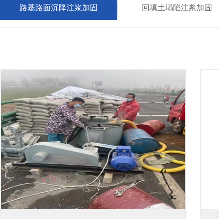
路基路面沉降注浆加固
回填土塌陷注浆加固