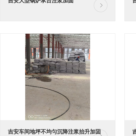
吉安大型锅炉承台注浆加固
吉安车间地坪不均匀沉降注浆抬升加固