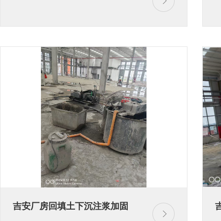
吉安厂房回填土下沉注浆加固