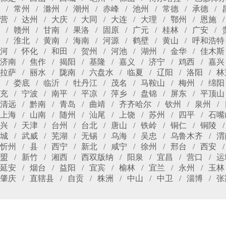
常州
滁州
潮州
赤峰
池州
常德
承德
营
达州
大庆
大同
大连
大理
鄂州
恩施
赣州
甘南
果洛
固原
广元
桂林
广安
淮北
黄南
海南
河源
鹤壁
黄山
呼和浩特
河
怀化
和田
贺州
河池
湖州
金华
佳木斯
济南
焦作
揭阳
基隆
嘉义
济宁
鸡西
嘉兴
拉萨
丽水
陇南
六盘水
临夏
辽阳
洛阳
林
娄底
临沂
牡丹江
茂名
马鞍山
梅州
绵阳
充
宁波
南平
平凉
萍乡
盘锦
屏东
平顶山
清远
黔南
青岛
曲靖
齐齐哈尔
钦州
泉州
上海
山南
随州
汕尾
上饶
苏州
四平
石嘴
兴
天津
台州
台北
唐山
铁岭
铜仁
铜陵
城
武威
芜湖
无锡
乌海
吴忠
乌鲁木齐
渭
忻州
县
西宁
新北
咸宁
徐州
邢台
西安
盟
新竹
湘西
西双版纳
阳泉
宜昌
营口
运
延安
烟台
益阳
宜宾
榆林
宜兰
永州
玉林
肇庆
直辖县
自贡
株洲
中山
中卫
淄博
张